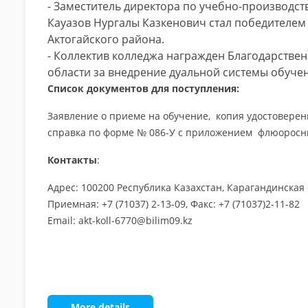
- Заместитель директора по учебно-производс
Кауазов Нургалы Казкенович стал победителем в
Актогайского района.
- Коллектив колледжа награжден Благодарств
области за внедрение дуальной системы обуче
Список документов для поступления:
Заявление о приеме на обучение, копия удостоверен
справка по форме № 086-У c приложением флюоросни
Контакты
:
Адрес: 100200 Республика Казахстан, Карагандинская о
Приемная: +7 (71037) 2-13-09, Факс: +7 (71037)2-11-82
Email: akt-koll-6770@bilim09.kz
More details