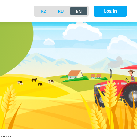
Log in
KZ
RU
EN