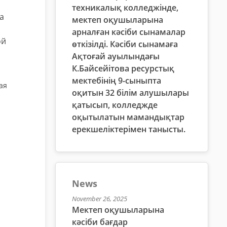
техникалық колледжінде,
а
мектеп оқушыларына
арналған кәсіби сынамалар
ой
өткізілді. Кәсіби сынамаға
Ақтоғай ауылындағы
К.Байсейітова ресурстық
мектебінің 9-сыныпта
ая
оқитын 32 білім алушылары
қатысып, колледжде
оқытылатын мамандықтар
ерекшеліктерімен танысты.
News
November 26, 2025
Мектеп оқушыларына
кәсіби бағдар