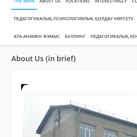
THE MAIN
ABOUT US
VOCATIONS
INTERESTINGLY
C
ПЕДАГОГИКАЛЫҚ-ПСИХОЛОГИЯЛЫҚ ҚОЛДАУ КӨРСЕТУ
АТА-АНАМЕН ЖҰМЫС
БУЛЛИНГ
ПЕДАГОГИКАЛЫҚ КЕ
About Us (in brief)