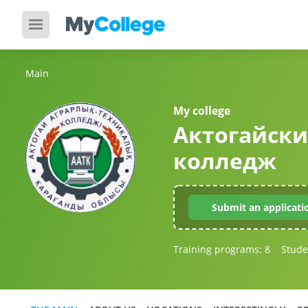
Main
My college
Актогайски
колледж
Submit an applicati
Training programs:
8
Stude