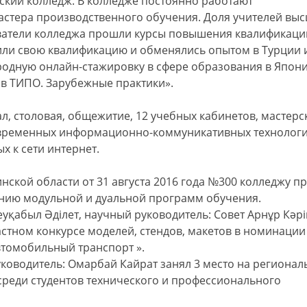
ский колледж. В колледже постоянно работают
стера производственного обучения. Доля учителей выс
аватели колледжа прошли курсы повышения квалификаци
или свою квалификацию и обменялись опытом в Турции 
одную онлайн-стажировку в сфере образования в Япони
в ТИПО. Зарубежные практики».
ал, столовая, общежитие, 12 учебных кабинетов, мастерс
овременных информационно-коммуникативных технолог
 к сети интернет.
ской области от 31 августа 2016 года №300 колледжу п
ению модульной и дуальной программ обучения.
леуқабыл Әділет, научный руководитель: Совет Арнұр Кәр
стном конкурсе моделей, стендов, макетов в номинации
томобильный транспорт ».
уководитель: Омарбай Кайрат занял 3 место на региона
реди студентов технического и профессионального