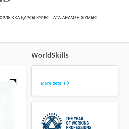
ҒАЛАУ
ОРЛЫҚҚА ҚАРСЫ КҮРЕС
АТА-АНАМЕН ЖҰМЫС
WorldSkills
More details