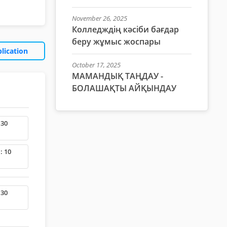
November 26, 2025
Колледждің кәсіби бағдар
беру жұмыс жоспары
lication
October 17, 2025
МАМАНДЫҚ ТАҢДАУ -
БОЛАШАҚТЫ АЙҚЫНДАУ
 30
: 10
 30