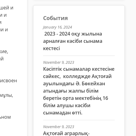
шей и
и и
События
и
January 16, 2024
и и
2023 - 2024 оқу жылына
арналған кәсіби сынама
кестесі
кие,
ий
November 9, 2023
Кәсіптік сынамалар кестесіне
сәйкес, колледжде Ақтоғай
рисвоен
ауылындағы Ә. Бөкейхан
атындағы жалпы білім
імұлы,
беретін орта мектебінің 16
білім алушы кәсіби
сынамадан өтті.
льном
November 9, 2023
Ақтоғай аграрлық-