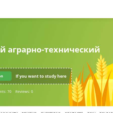
й аграрно-технический
If you want to study here
on
nts:
70
Reviews:
0