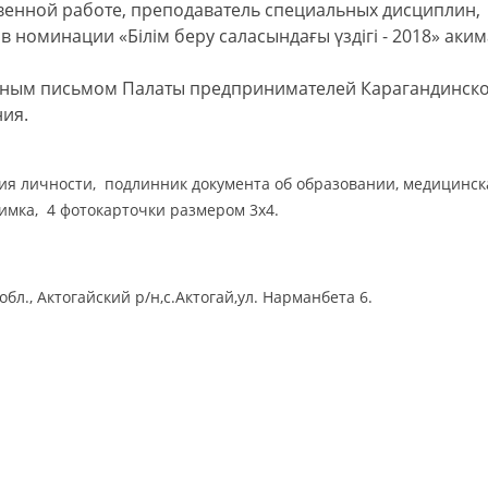
твенной работе, преподаватель специальных дисциплин,
 номинации «Білім беру саласындағы үздігі - 2018» аким
енным письмом Палаты предпринимателей Карагандинск
ния.
ия личности, подлинник документа об образовании, медицинск
мка, 4 фотокарточки размером 3х4.
бл., Актогайский р/н,с.Актогай,ул. Нарманбета 6.