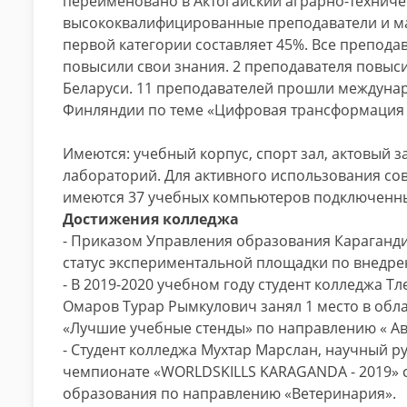
переименовано в Актогайский аграрно-техниче
высококвалифицированные преподаватели и ма
первой категории составляет 45%. Все препод
повысили свои знания. 2 преподавателя повыс
Беларуси. 11 преподавателей прошли междунар
Финляндии по теме «Цифровая трансформация 
Имеются: учебный корпус, спорт зал, актовый з
лабораторий. Для активного использования с
имеются 37 учебных компьютеров подключенных
Достижения колледжа
- Приказом Управления образования Карагандин
статус экспериментальной площадки по внедр
- В 2019-2020 учебном году студент колледжа Т
Омаров Турар Рымкулович занял 1 место в обла
«Лучшие учебные стенды» по направлению « Ав
- Студент колледжа Мухтар Марслан, научный р
чемпионате «WORLDSKILLS KARAGANDA - 2019» с
образования по направлению «Ветеринария».