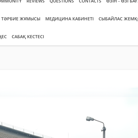
OMMUNITY
REVIEWS
QUESTIONS
CONTACTS
ӨЗІН - ӨЗІ БА
ТӘРБИЕ ЖҰМЫСЫ
МЕДИЦИНА КАБИНЕТІ
СЫБАЙЛАС ЖЕМҚ
ҢЕС
САБАҚ КЕСТЕСІ